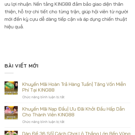
ưu lợi nhuận. Nền tảng KING88 đảm bảo giao diện thân
thiện, hỗ trợ chi tiết cho từng trận, giúp hội viên từ người
mới đến kỳ cựu dễ dàng tiếp cận và áp dụng chiến thuật
hiệu quả.
BÀI VIẾT MỚI
Khuyến Mãi Hoàn Trả Hàng Tuần| Tăng Vốn Miễn
Phí Tại KING88
Chức năng bình luận bị tắt
ở
Khuyến
Mãi
Khuyến Mãi Nạp Đầu| Ưu Đãi Khởi Đầu Hấp Dẫn
Hoàn
Cho Thành Viên KING88
Trả
Chức năng bình luận bị tắt
ở
Hàng
Khuyến
Tuần|
Mãi
Dàn Đề 36 Số| Cách Chơi Lô Thắng Lớn Bền Vững
Tăng