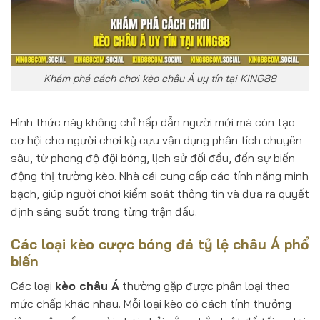
Khám phá cách chơi kèo châu Á uy tín tại KING88
Hình thức này không chỉ hấp dẫn người mới mà còn tạo
cơ hội cho người chơi kỳ cựu vận dụng phân tích chuyên
sâu, từ phong độ đội bóng, lịch sử đối đầu, đến sự biến
động thị trường kèo. Nhà cái cung cấp các tính năng minh
bạch, giúp người chơi kiểm soát thông tin và đưa ra quyết
định sáng suốt trong từng trận đấu.
Các loại kèo cược bóng đá tỷ lệ châu Á phổ
biến
Các loại
kèo châu Á
thường gặp được phân loại theo
mức chấp khác nhau. Mỗi loại kèo có cách tính thưởng