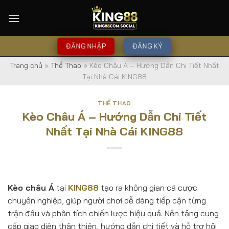
Bỏ
qua
nội
dung
ĐĂNG NHẬP
ĐĂNG KÝ
Trang chủ
»
Thể Thao
»
Kèo Châu Á – Hướng Dẫn Chi Tiết Nhất
Tại Nhà Cái KING88
THỂ THAO
Kèo Châu Á – Hướng Dẫn Chi Tiết
Nhất Tại Nhà Cái KING88
Kèo châu Á
tại
KING88
tạo ra không gian cá cược
chuyên nghiệp, giúp người chơi dễ dàng tiếp cận từng
trận đấu và phân tích chiến lược hiệu quả. Nền tảng cung
cấp giao diện thân thiện, hướng dẫn chi tiết và hỗ trợ hội