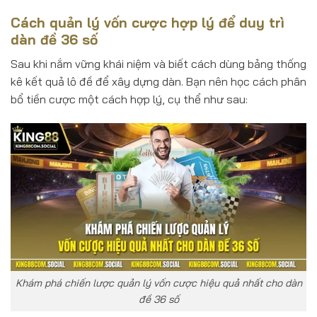
Cách quản lý vốn cược hợp lý để duy trì
dàn đề 36 số
Sau khi nắm vững khái niệm và biết cách dùng bảng thống
kê kết quả lô đề để xây dựng dàn. Bạn nên học cách phân
bổ tiền cược một cách hợp lý, cụ thể như sau:
Khám phá chiến lược quản lý vốn cược hiệu quả nhất cho dàn
đề 36 số