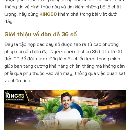
thông tin về hình thức này và tìm kiếm những bộ lô chất
lượng, hãy cùng
KING88
khám phá trong bài viết dưới
đây.
Giới thiệu về dàn đề 36 số
Đây là tập hợp các dãy số được tạo ra từ các phương
pháp soi cầu hiện đại. Người chơi sẽ chọn 36 bộ lô từ 00
đến 99 để đặt cược. Đây là một chiến lược thông minh
giúp bạn tăng cường khả năng chiến thắng mà không cần
phải quá phụ thuộc vào vận may, thông qua việc quan sát
và phân tích.