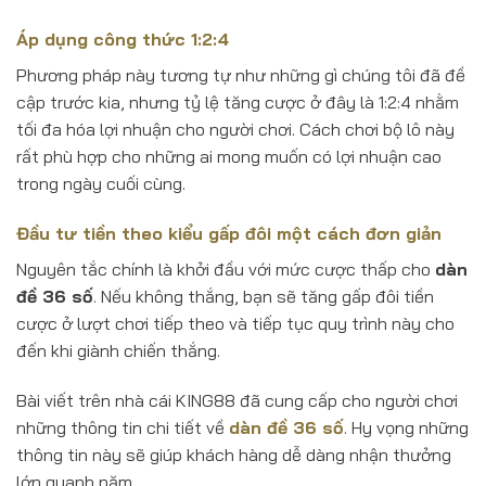
Áp dụng công thức 1:2:4
Phương pháp này tương tự như những gì chúng tôi đã đề
cập trước kia, nhưng tỷ lệ tăng cược ở đây là 1:2:4 nhằm
tối đa hóa lợi nhuận cho người chơi. Cách chơi bộ lô này
rất phù hợp cho những ai mong muốn có lợi nhuận cao
trong ngày cuối cùng.
Đầu tư tiền theo kiểu gấp đôi một cách đơn giản
Nguyên tắc chính là khởi đầu với mức cược thấp cho
dàn
đề 36 số
. Nếu không thắng, bạn sẽ tăng gấp đôi tiền
cược ở lượt chơi tiếp theo và tiếp tục quy trình này cho
đến khi giành chiến thắng.
Bài viết trên nhà cái KING88 đã cung cấp cho người chơi
những thông tin chi tiết về
dàn đề 36 số
. Hy vọng những
thông tin này sẽ giúp khách hàng dễ dàng nhận thưởng
lớn quanh năm.