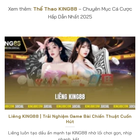
Xem thêm:
Thể Thao KING88
– Chuyên Mục Cá Cược
Hấp Dẫn Nhất 2025
Liêng KING88 | Trải Nghiệm Game Bài Chiến Thuật Cuốn
Hút
Liêng luôn tạo dấu ấn mạnh tại KING88 nhờ lối chơi gọn, nhịp
nhanh, kết...