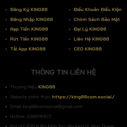
Đăng Ký KING88
Điều Khoản Điều Kiện
Đăng Nhập KING88
Chính Sách Bảo Mật
Nạp Tiền KING88
Đại Lý KING88
Rút Tiền KING88
Liên Hệ KING88
Tải App KING88
CEO KING88
THÔNG TIN LIÊN HỆ
Thương Hiệu:
KING88
Website chính thức:
https://king88com.social/
Email:
king88comsocial@gmail.com
Hotline: 0385116972
Địa chỉ: 635A1 Bùi Đình Tuý, Phường 12, Bình Thạnh,