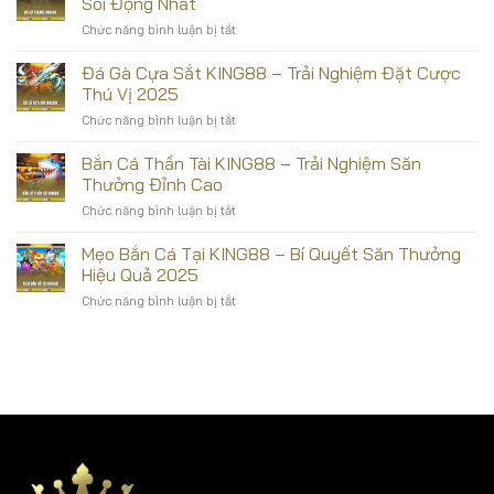
Sôi Động Nhất
Viên
KING88
Lớn
KING88
Chức năng bình luận bị tắt
ở
–
Bền
Đá
Hướng
Vững
Gà
Đá Gà Cựa Sắt KING88 – Trải Nghiệm Đặt Cược
Dẫn
Của
Thomo
Chiến
Thú Vị 2025
Chuyên
KING88
Thuật
Gia
Chức năng bình luận bị tắt
ở
–
Dự
Đá
Trải
Đoán
Gà
Bắn Cá Thần Tài KING88 – Trải Nghiệm Săn
Nghiệm
Chính
Cựa
Đặt
Thưởng Đỉnh Cao
Xác
Sắt
Cược
Chức năng bình luận bị tắt
ở
KING88
Sôi
Bắn
–
Động
Cá
Mẹo Bắn Cá Tại KING88 – Bí Quyết Săn Thưởng
Trải
Nhất
Thần
Nghiệm
Hiệu Quả 2025
Tài
Đặt
Chức năng bình luận bị tắt
ở
KING88
Cược
Mẹo
–
Thú
Bắn
Trải
Vị
Cá
Nghiệm
2025
Tại
Săn
KING88
Thưởng
–
Đỉnh
Bí
Cao
Quyết
Săn
Thưởng