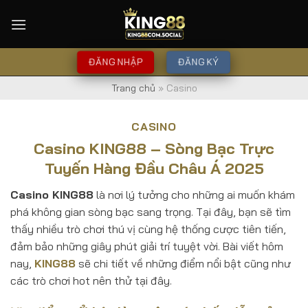
Bỏ
qua
nội
dung
ĐĂNG NHẬP
ĐĂNG KÝ
Trang chủ
»
Casino
CASINO
Casino KING88 – Sòng Bạc Trực
Tuyến Hàng Đầu Châu Á 2025
Casino KING88
là nơi lý tưởng cho những ai muốn khám
phá không gian sòng bạc sang trọng. Tại đây, bạn sẽ tìm
thấy nhiều trò chơi thú vị cùng hệ thống cược tiên tiến,
đảm bảo những giây phút giải trí tuyệt vời. Bài viết hôm
nay,
KING88
sẽ chi tiết về những điểm nổi bật cũng như
các trò chơi hot nên thử tại đây.