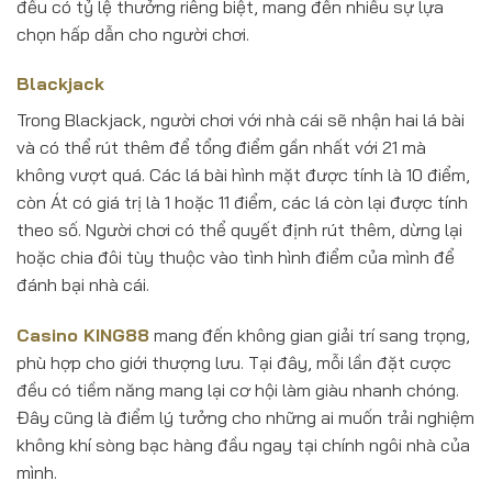
đều có tỷ lệ thưởng riêng biệt, mang đến nhiều sự lựa
chọn hấp dẫn cho người chơi.
Blackjack
Trong Blackjack, người chơi với nhà cái sẽ nhận hai lá bài
và có thể rút thêm để tổng điểm gần nhất với 21 mà
không vượt quá. Các lá bài hình mặt được tính là 10 điểm,
còn Át có giá trị là 1 hoặc 11 điểm, các lá còn lại được tính
theo số. Người chơi có thể quyết định rút thêm, dừng lại
hoặc chia đôi tùy thuộc vào tình hình điểm của mình để
đánh bại nhà cái.
Casino KING88
mang đến không gian giải trí sang trọng,
phù hợp cho giới thượng lưu. Tại đây, mỗi lần đặt cược
đều có tiềm năng mang lại cơ hội làm giàu nhanh chóng.
Đây cũng là điểm lý tưởng cho những ai muốn trải nghiệm
không khí sòng bạc hàng đầu ngay tại chính ngôi nhà của
mình.