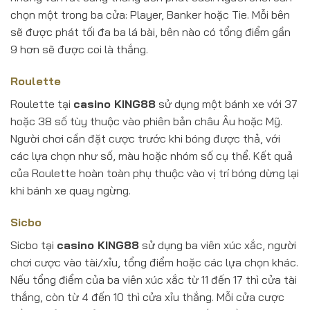
chọn một trong ba cửa: Player, Banker hoặc Tie. Mỗi bên
sẽ được phát tối đa ba lá bài, bên nào có tổng điểm gần
9 hơn sẽ được coi là thắng.
Roulette
Roulette tại
casino KING88
sử dụng một bánh xe với 37
hoặc 38 số tùy thuộc vào phiên bản châu Âu hoặc Mỹ.
Người chơi cần đặt cược trước khi bóng được thả, với
các lựa chọn như số, màu hoặc nhóm số cụ thể. Kết quả
của Roulette hoàn toàn phụ thuộc vào vị trí bóng dừng lại
khi bánh xe quay ngừng.
Sicbo
Sicbo tại
casino KING88
sử dụng ba viên xúc xắc, người
chơi cược vào tài/xỉu, tổng điểm hoặc các lựa chọn khác.
Nếu tổng điểm của ba viên xúc xắc từ 11 đến 17 thì cửa tài
thắng, còn từ 4 đến 10 thì cửa xỉu thắng. Mỗi cửa cược