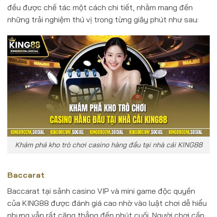
đều được chế tác một cách chi tiết, nhằm mang đến
những trải nghiệm thú vị trong từng giây phút như sau:
Khám phá kho trò chơi casino hàng đầu tại nhà cái KING88
Baccarat
Baccarat tại sảnh casino VIP và mini game độc quyền
của KING88 được đánh giá cao nhờ vào luật chơi dễ hiểu
nhưng vẫn rất căng thẳng đến phút cuối. Người chơi cần